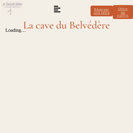
Offrir
Réserver
ou
une table
s'offrir
La cave du Belvédère